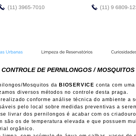
(11) 3965-7010
(11) 9 6809-1
gas Urbanas
Limpeza de Reservatórios
Curiosidade
CONTROLE DE PERNILONGOS / MOSQUITOS
nilongos/Mosquitos da
BIOSERVICE
conta com uma 
izamos diversos métodos no controle desta praga.
izado conforme análise técnica do ambiente a ser
áveis pelo local sobre medidas preventivas a serem
ivrar dos pernilongos é acabar com os criadouros
em são os de temperatura elevada e que possuem mu
ial orgânico.
pa, sem acúmulo de água em calhas, vasos de pl