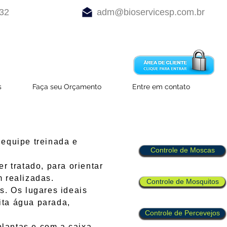
232
adm@bioservicesp.com.br
s
Faça seu Orçamento
Entre em contato
equipe treinada e
Controle de Moscas
 tratado, para orientar
 realizadas.
Controle de Mosquitos
. Os lugares ideais
ita água parada,
Controle de Percevejos
antas e com a caixa