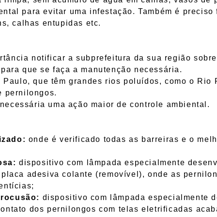
ntal para evitar uma infestação. Também é preciso f
ns, calhas entupidas etc.
a notificar a subprefeitura da sua região sobre t
 para que se faça a manutenção necessária.
o, que têm grandes rios poluídos, como o Rio P
e pernilongos.
essária uma ação maior de controle ambiental.
izado:
onde é verificado todas as barreiras e o melh
osa:
dispositivo com lâmpada especialmente desenvo
 placa adesiva colante (removível), onde as pernilo
entícias;
trocusão:
dispositivo com lâmpada especialmente de
contato dos pernilongos com telas eletrificadas ac