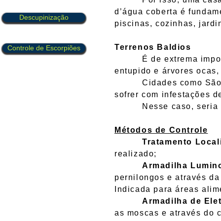
d’água coberta é fundame
Descupinização
piscinas, cozinhas, jardi
Terrenos Baldios
Controle de Escorpiões
É de extrema importânci
entupido e árvores ocas,
Cidades como São Paul
sofrer com infestações d
Nesse caso, seria nec
Métodos de Controle
Tratamento Local
realizado;
Armadilha Lumin
pernilongos e através da
Indicada para áreas alim
Armadilha de Ele
as moscas e através do 