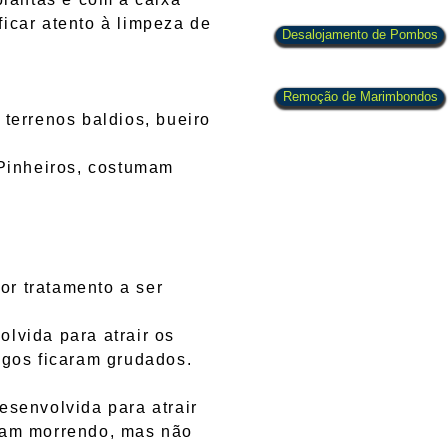
icar atento à limpeza de
Desalojamento de Pombos
Remoção de Marimbondos
errenos baldios, bueiro
inheiros, costumam
or tratamento a ser
lvida para atrair os
ngos ficaram grudados.
senvolvida para atrair
abam morrendo, mas não