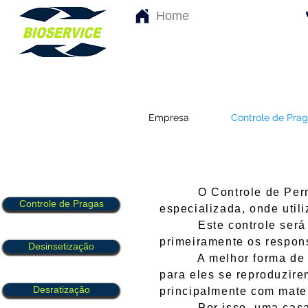
Home
Higienização e
Empresa
Controle de Pra
Controle Ambiental
O Controle de Per
Controle de Pragas
especializada, onde util
Este controle será real
primeiramente os respons
Desinsetização
A melhor forma de se l
para eles se reproduzir
Desratização
principalmente com mater
Por isso, uma casa lim