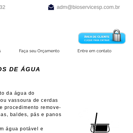
232
adm@bioservicesp.com.br
s
Faça seu Orçamento
Entre em contato
OS DE ÁGUA
o da água do
 ou vassoura de cerdas
sse procedimento remove-
bas, baldes, pás e panos
m água potável e