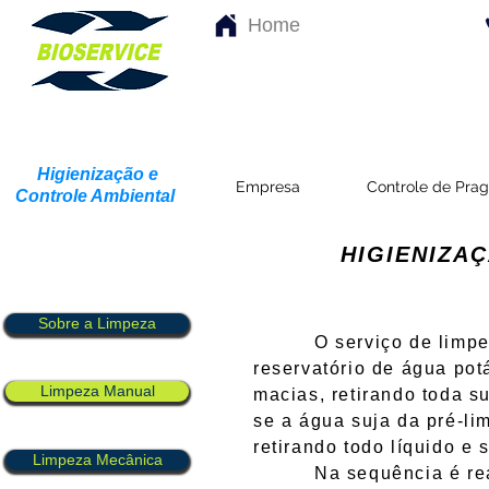
Home
Higienização e
Empresa
Controle de Pra
Controle Ambiental
HIGIENIZA
Sobre a Limpeza
O serviço de limpeza m
reservatório de água po
Limpeza Manual
macias, retirando toda s
se a água suja da pré-li
retirando todo líquido e 
Limpeza Mecânica
Na sequência é realiza