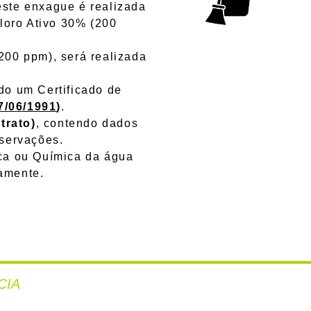
este enxague é realizada
Cloro Ativo 30% (200
00 ppm), será realizada
o um Certificado de
7/06/1991
)
.
trato)
, contendo dados
bservações.
a ou Química da água
amente.
CIA