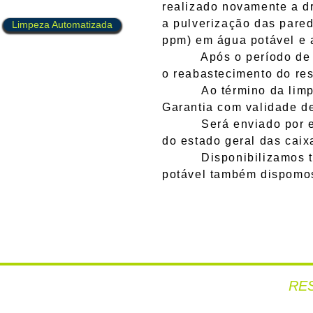
realizado novamente a d
a pulverização das pared
Limpeza Automatizada
ppm) em água potável e a
Após o período de ação
o reabastecimento do res
Ao término da limpeza 
Garantia com validade d
Será enviado por e-ma
do estado geral das caix
Disponibilizamos també
potável também dispomos
RE