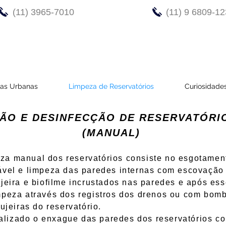
(11) 3965-7010
(11) 9 6809-1
gas Urbanas
Limpeza de Reservatórios
Curiosidade
ÇÃO E DESINFECÇÃO DE RESERVATÓRI
(MANUAL)
anual dos reservatórios consiste no esgotament
tável e limpeza das paredes internas com escovação
ujeira e biofilme incrustados nas paredes e após e
mpeza através dos registros dos drenos ou com bom
sujeiras do reservatório.
do o enxague das paredes dos reservatórios co