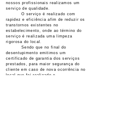
nossos profissionais realizamos um
serviço de qualidade.
O serviço é realizado com
rapidez e eficiência afim de reduzir os
transtornos existentes no
estabelecimento, onde ao término do
serviço é realizada uma limpeza
rigorosa do local.
Sendo que no final do
desentupimento emitimos um
certificado de garantia dos serviços
prestados, para maior segurança do
cliente em caso de nova ocorrência no
local que foi realizado o
desentupimento.
O QUE INFLUÊNCIA NO PREÇO?
É muito difícil estimar o valor
por telefone ou e-mail. Para que o
orçamento seja possível e justo, é
necessária uma visita técnica ao local
do entupimento. Mas realizamos um
orçamento prévio, através de fotos
enviadas para a nossa empresa e